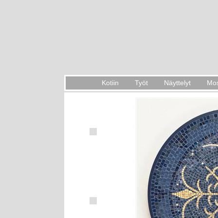
Kotiin
Työt
Näyttelyt
Mos